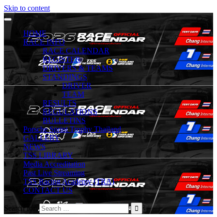
Skip to content
HOME
RACE INFO
RACE CALENDAR
REGISTER
DRIVERS & TEAMS
STANDINGS
DRIVER
TEAM
RESULTS
REGULATIONS
BULLETINS
Porsche Sprint Trophy Thailand
GALLERY
NEWS
TSS LIBRARY
Media Accreditation
Past Live Streaming
TSS Racing Academy (TRA)
CONTACT US
Search for: