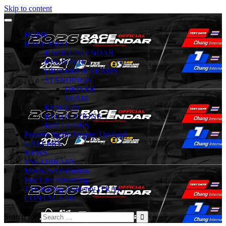
Skip to content
HOME
RACE INFO
RACE CALENDAR
REGISTER
DRIVERS & TEAMS
STANDINGS
DRIVER
TEAM
RESULTS
REGULATIONS
BULLETINS
Porsche Sprint Trophy Thailand
GALLERY
NEWS
TSS LIBRARY
Media Accreditation
Past Live Streaming
TSS Racing Academy (TRA)
CONTACT US
Search for: