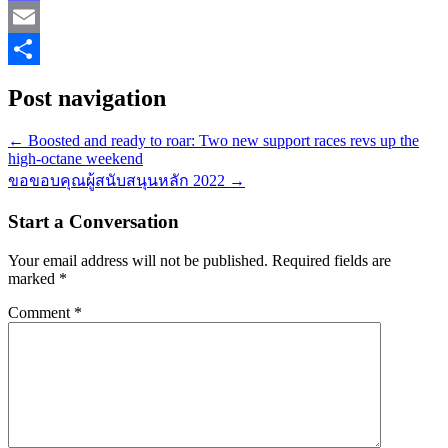
Mastodon
Email
Share
Post navigation
←
Boosted and ready to roar: Two new support races revs up the
high-octane weekend
ขอขอบคุณผู้สนับสนุนหลัก 2022
→
Start a Conversation
Your email address will not be published.
Required fields are
marked
*
Comment
*