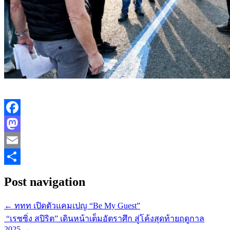
Facebook
Mastodon
Email
Share
Post navigation
←
ททท เปิดตัวแคมเปญ “Be My Guest”
“เรซซิ่ง สปิริต” เดินหน้าเต็มอัตราศึก สู่โค้งสุดท้ายฤดูกาล
2025
→