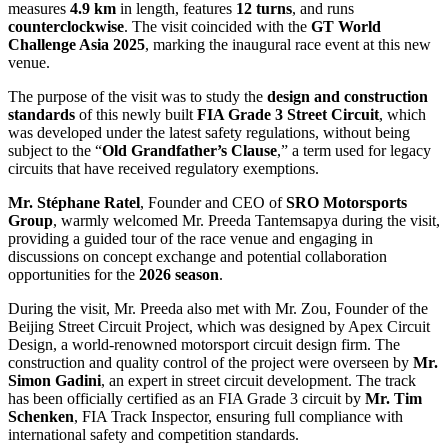
measures
4.9 km
in length, features
12 turns
, and runs
counterclockwise
. The visit coincided with the
GT World
Challenge Asia 2025
, marking the inaugural race event at this new
venue.
The purpose of the visit was to study the
design and construction
standards
of this newly built
FIA Grade 3 Street Circuit
, which
was developed under the latest safety regulations, without being
subject to the “
Old Grandfather’s Clause
,” a term used for legacy
circuits that have received regulatory exemptions.
Mr. Stéphane Ratel
, Founder and CEO of
SRO Motorsports
Group
, warmly welcomed Mr. Preeda Tantemsapya during the visit,
providing a guided tour of the race venue and engaging in
discussions on concept exchange and potential collaboration
opportunities for the
2026 season
.
During the visit, Mr. Preeda also met with Mr. Zou, Founder of the
Beijing Street Circuit Project, which was designed by Apex Circuit
Design, a world-renowned motorsport circuit design firm. The
construction and quality control of the project were overseen by
Mr.
Simon Gadini
, an expert in street circuit development. The track
has been officially certified as an FIA Grade 3 circuit by
Mr. Tim
Schenken
, FIA Track Inspector, ensuring full compliance with
international safety and competition standards.