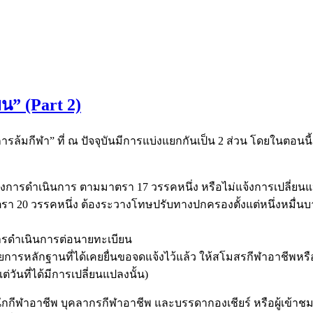
ยน” (Part 2)
ล้มกีฬา” ที่ ณ ปัจจุบันมีการแบ่งแยกกันเป็น 2 ส่วน โดยในตอนนี้
การดําเนินการ ตามมาตรา 17 วรรคหนึ่ง หรือไม่แจ้งการเปลี่ยน
ตรา 20 วรรคหนึ่ง ต้องระวางโทษปรับทางปกครองตั้งแต่หนึ่งหมื่นบ
รดําเนินการต่อนายทะเบียน
ายการหลักฐานที่ได้เคยยื่นขอจดแจ้งไว้แล้ว ให้สโมสรกีฬาอาชีพห
วันที่ได้มีการเปลี่ยนแปลงนั้น)
ีฬาอาชีพ บุคลากรกีฬาอาชีพ และบรรดากองเชียร์ หรือผู้เข้าชมก