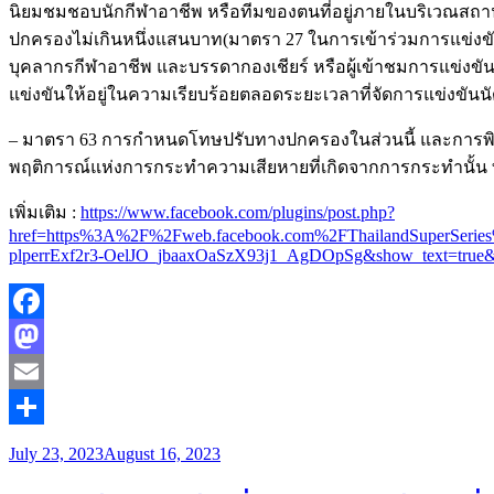
นิยมชมชอบนักกีฬาอาชีพ หรือทีมของตนที่อยู่ภายในบริเวณสถาน
ปกครองไม่เกินหนึ่งแสนบาท(มาตรา 27 ในการเข้าร่วมการแข่งขั
บุคลากรกีฬาอาชีพ และบรรดากองเชียร์ หรือผู้เข้าชมการแข่งขัน
แข่งขันให้อยู่ในความเรียบร้อยตลอดระยะเวลาที่จัดการแข่งขันนัด
– มาตรา 63 การกําหนดโทษปรับทางปกครองในส่วนนี้ และกา
พฤติการณ์แห่งการกระทําความเสียหายที่เกิดจากการกระทํานั้น 
เพิ่มเติม :
https://www.facebook.com/plugins/post.php?
href=https%3A%2F%2Fweb.facebook.com%2FThailandSuperSer
plperrExf2r3-OelJO_jbaaxOaSzX93j1_AgDOpSg&show_text=true
Facebook
Mastodon
Email
Share
July 23, 2023
August 16, 2023