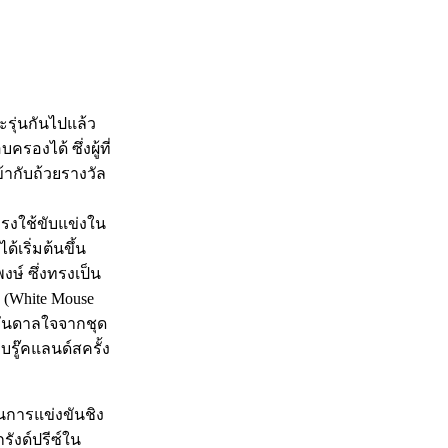
ะรุ่นกันไปแล้ว
รองได้ ซึ่งผู้ที่
้ากับถ้วยรางวัล
ทรงใช้ขับแข่งใน
้เริ่มต้นขึ้น
ษ์ ซึ่งทรงเป็น
 (White Mouse
งบันดาลใจจากชุด
บรู๊คแลนด์สครั้ง
นการแข่งขันชิง
ังด์ปรีซ์ใน