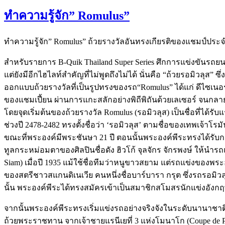
ทำความรู้จัก” Romulus”
ทำความรู้จัก” Romulus” ถ้วยรางวัลอันทรงเกียรติของแชมป์ประจำ
สำหรับรายการ B-Quik Thailand Super Series ศึกการแข่งขันรถยนต์
แต่ยังมีอีกไฮไลท์สำคัญที่ไม่พูดถึงไม่ได้ นั่นคือ “ถ้วยรอมิวลุส” ซึ
ออกแบบถ้วยรางวัลที่เป็นรูปทรงของรถ“Romulus” ได้แก่ ดีไซเนอร
ของแชมเปี้ยน ผ่านการแกะสลักอย่างพิถีพิถันด้วยเลเซอร์ จนกลายม
โดยจุดเริ่มต้นของถ้วยรางวัล Romulus (รอมิวลุส) เป็นชื่อที่ได้
ช่วงปี 2478-2482 ทรงตั้งชื่อว่า ‘รอมิวลุส’ ตามชื่อของเทพเจ้าโร
ขณะที่พระองค์มีพระชันษา 21 ปี ตอนนั้นพระองค์พีระทรงได้รับก
ทูลกระหม่อมตาของศิลปินชื่อดัง ฮิวโก้ จุลจักร จักรพงษ์ ให้นำร
Siam) เมื่อปี 1935 แม้ใช้ชื่อทีมว่าหนูขาวสยาม แต่รถแข่งของพ
ของสตรีชาวสแกนดิเนเวีย คนหนึ่งชื่อบาร์บารา กรุต ซึ่งรถรอมิวลุสส
นั้น พระองค์พีระได้ทรงสมัครเข้าเป็นสมาชิกสโมสรนักแข่งอังกฤษ 
จากนั้นพระองค์พีระทรงเริ่มแข่งรถอย่างจริงจังในระดับนานาชาต
ถ้วยพระราชทาน จากเจ้าชายแรนีเยที่ 3 แห่งโมนาโก (Coupe de Pr