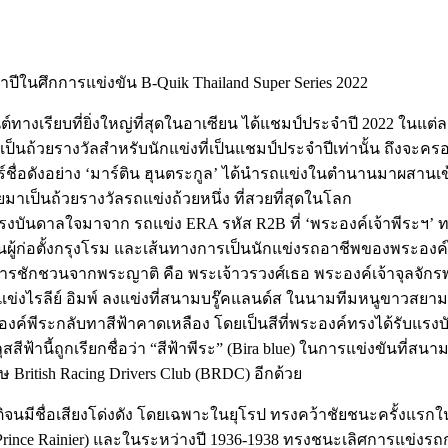
ปีในศึกการแข่งขัน B-Quik Thailand Super Series 2022
ทางเรียบที่ยิ่งใหญ่ที่สุดในอาเซียน ได้แชมป์ประจำปี 2022 ในแต่ล
่งเป็นถ้วยรางวัลสำหรับนักแข่งที่เป็นแชมป์ประจำปีเท่านั้น ถึงจะครอบค
์ชื่อดังอย่าง ‘มาร์ติน ฮุนตระกูล’ ได้นำรถแข่งในตำนานมาผสานเข
าเป็นถ้วยรางวัลรถแข่งถ้วยหนึ่ง ที่สวยที่สุดในโลก
รับแรงบันดาลใจมาจาก รถแข่ง ERA รหัส R2B ที่ ‘พระองค์เจ้าพีระฯ’ 
มันผู้ก่อตั้งกรุงโรม และเส้นทางการเป็นนักแข่งรถอาชีพของพระองค์ได
ารชักชวนจากพระญาติ คือ พระเจ้าวรวงศ์เธอ พระองค์เจ้าจุลจักรพง
ถแข่งไรลีย์ อิมพ์ ลงแข่งที่สนามบรู๊คแลนด์ส ในนามทีมหนูขาวสยาม
ระองค์พีระกลับทาสีฟ้าคาดเหลือง โดยเป็นสีที่พระองค์ทรงได้รับแร
ีฟ้านี้ถูกเรียกชื่อว่า “สีฟ้าพีระ” (Bira blue) ในการแข่งขันที่สนาม
British Racing Drivers Club (BRDC) อีกด้วย
ิจนมีชื่อเสียงโด่งดัง โดยเฉพาะในยุโรป ทรงคว้าชัยชนะครั้งแรกใ
ince Rainier) และในระหว่างปี 1936-1938 ทรงชนะเลิศการแข่งรถกร