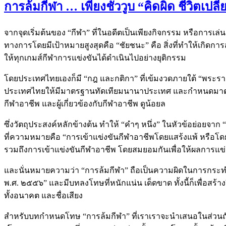
การล้มกีฬา … เพียงชั่ววูบ “คิดผิด ชีวิตเปลี่
จากจุดเริ่มต้นของ “กีฬา” ที่ในอดีตเป็นเพียงกิจกรรม หรือการเล
ทางการโดยมีเป้าหมายสูงสุดคือ “ชัยชนะ” คือ สิ่งที่ทำให้เกิดกา
ให้ทุกเกมส์กีฬาการแข่งขันได้ดำเนินไปอย่างยุติกรรม
โดยประเทศไทยเองก็มี “กฎ และกติกา” ที่เข้มงวดภายใต้ “พระรา
ประเทศไทยให้มีมาตรฐานทัดเทียมนานาประเทศ และกำหนดมาตรการ
กีฬาอาชีพ และผู้เกี่ยวข้องกับกีฬาอาชีพ ดูน้อยล
ซึ่งวัตถุประสงค์หลักข้างต้น ทำให้ “คำๆ หนึ่ง” ในหัวข้อย่อยจา
ที่ความหมายคือ “การเข้าแข่งขันกีฬาอาชีพโดยแสร้งแพ้ หรือโ
รวมถึงการเข้าแข่งขันกีฬาอาชีพ โดยสมยอมกันเพื่อให้ผลการแข่ง
และนั่นหมายความว่า “การล้มกีฬา” ถือเป็นความผิดในการกระทำท
พ.ศ. ๒๕๕๖” และมีบทลงโทษที่หนักแน่น เด็ดขาด ทั้งนี้ก็เพื่อสร้
ทั้งอนาคต และชื่อเสียง
สำหรับบทกำหนดโทษ “การล้มกีฬา” ที่เราเราจะนำเสนอในส่วนถัดไป