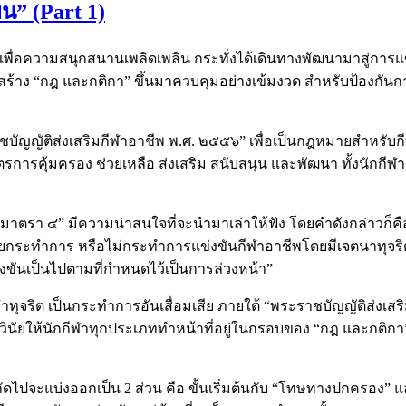
ยน” (Part 1)
่นเพื่อความสนุกสนานเพลิดเพลิน กระทั่งได้เดินทางพัฒนามาสู่การแข
รสร้าง “กฎ และกติกา” ขึ้นมาควบคุมอย่างเข้มงวด สำหรับป้องกันการ 
ชบัญญัติส่งเสริมกีฬาอาชีพ พ.ศ. ๒๕๕๖” เพื่อเป็นกฎหมายสำหรับ
คุ้มครอง ช่วยเหลือ ส่งเสริม สนับสนุน และพัฒนา ทั้งนักกีฬา
ก “มาตรา ๔” มีความน่าสนใจที่จะนำมาเล่าให้ฟัง โดยคำดังกล่าวก็ค
ดยกระทําการ หรือไม่กระทําการแข่งขันกีฬาอาชีพโดยมีเจตนาทุจร
ขันเป็นไปตามที่กําหนดไว้เป็นการล่วงหน้า”
ุจริต เป็นกระทำการอันเสื่อมเสีย ภายใต้ “พระราชบัญญัติส่งเสร
างวินัยให้นักกีฬาทุกประเภททำหน้าที่อยู่ในกรอบของ “กฎ และกติกา”
จะแบ่งออกเป็น 2 ส่วน คือ ขั้นเริ่มต้นกับ “โทษทางปกครอง” และ