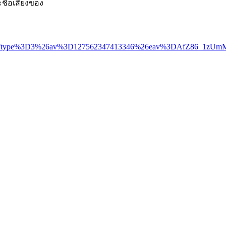
ชื่อเสียงของ
%2F%3Ftype%3D3%26av%3D127562347413346%26eav%3DAfZ86_1