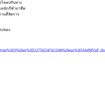
างโทษปรับทาง
แลนักกีฬาอาชีพ
านที่จัดการ
แรงของ
3Ftype%3D3%26av%3D127562347413346%26eav%3DAfafMVuP_lJo3