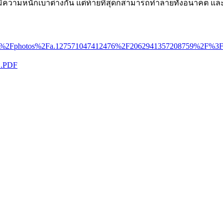
ีความหนักเบาต่างกัน แต่ท้ายที่สุดก็สามารถทำลายทั้งอนาคต และ
eries%2Fphotos%2Fa.127571047412476%2F2062941357208759
1.PDF